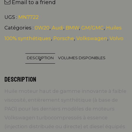
Email to a friend
UGS :
MN7722
Catégories :
0W20
,
Audi
,
BMW
,
GM/GMC
,
Huiles
100% synthétiques
,
Porsche
,
Volkswagen
,
Volvo
DESCRIPTION
VOLUMES DISPONIBLES
DESCRIPTION
Huile moteur haut de gamme innovante à faible
viscosité, entièrement synthétique (à base de
PAO) pour les derniers modèles de moteurs
Volkswagen turbocompressés à essence
(injection distribuée ou directe) et diesel équipés