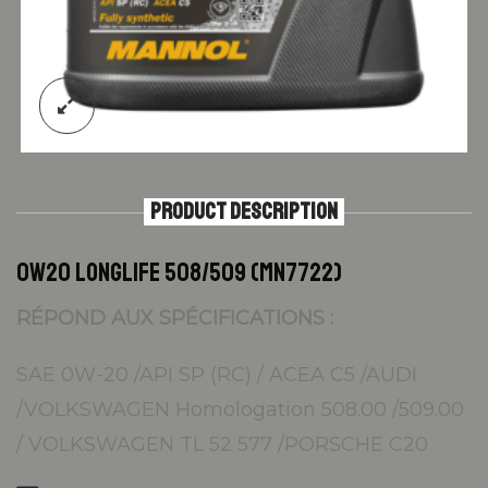
PRODUCT DESCRIPTION
0W20 LONGLIFE 508/509 (MN7722)
RÉPOND AUX SPÉCIFICATIONS :
SAE 0W-20 /API SP (RC) / ACEA C5 /AUDI
/VOLKSWAGEN Homologation 508.00 /509.00
/ VOLKSWAGEN TL 52 577 /PORSCHE C20